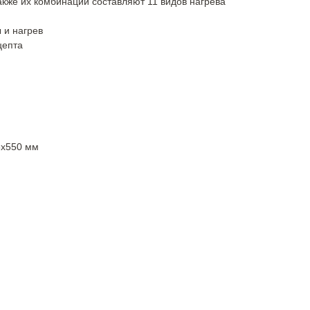
также их комбинации составляют 11 видов нагрева
 и нагрев
цепта
8х550 мм