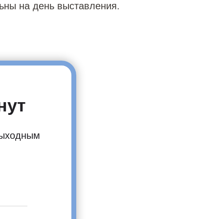
ьны на день выставления.
нут
 выходным